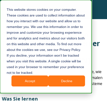
This website stores cookies on your computer.
These cookies are used to collect information about
how you interact with our website and allow us to
remember you. We use this information in order to
So quantifizieren Sie den
improve and customize your browsing experience
and for analytics and metrics about our visitors both
finanziellen Mehrwert einer
on this website and other media. To find out more
optimalen
about the cookies we use, see our Privacy Policy.
If you decline, your information won’t be tracked
Produktkomplexität [EN]
when you visit this website. A single cookie will be
used in your browser to remember your preference
Im zweiten Teil unserer Webinar Serie erfahren Sie, wie
not to be tracked.
Sie den finanziellen Mehrwert & Nutzen einer optimalen
Accept
Decline
Produktkomplexität durch modulare Baukastensysteme
in Ihrer Organisation quantifizieren können.
Was Sie lernen