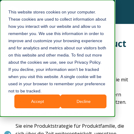
This website stores cookies on your computer.
These cookies are used to collect information about
how you interact with our website and allow us to
remember you. We use this information in order to
Deploying a Market Product
improve and customize your browsing experience
and for analytics and metrics about our visitors both
Strategy [EN]
on this website and other media. To find out more
about the cookies we use, see our Privacy Policy.
So setzen Sie Ihre Produktstrategie um
If you decline, your information won’t be tracked
when you visit this website. A single cookie will be
Ihre Produktstrategie beschreibt, welche Märkte Sie mit
used in your browser to remember your preference
welchen Produkten gewinnen wollen. Sie definiert
not to be tracked.
Segmente, in denen Sie sich von Ihren Mitbewerbern
durch Produkte mit besserem Kundennutzen absetzen.
Accept
Decline
In diesem Webinar lernen Sie wie:
Sie eine Produktstrategie für Produktfamilie, die
sich über die Zeit weiterentwickelt, umsetzen