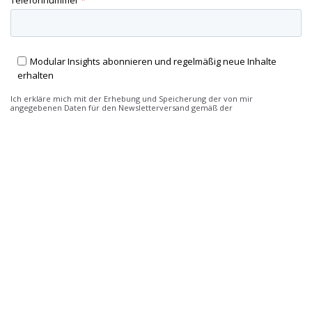
Telefonnummer
*
Modular Insights abonnieren und regelmäßig neue Inhalte
erhalten
Ich erkläre mich mit der Erhebung und Speicherung der von mir
angegebenen Daten für den Newsletterversand gemäß der
Datenschutzerklärung
einverstanden. Mir ist ferner bekannt, dass der
Versand über den Anbieter HubSpot erfolgt, mit dessen Hilfe die
Newsletterkampagnen pseudonymisiert analysiert werden können. Mir ist
auch bewusst, dass ich meine Einwilligung jederzeit einfach per E-Mail an
info@modularmanagement.com oder über den Link am Ende eines jeden
Newsletters widerrufen und den Newsletter damit abbestellen kann.
Modular Management Deutschland