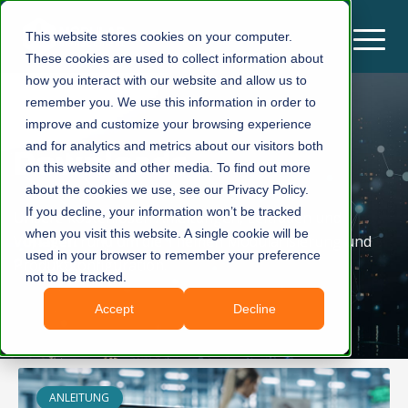
This website stores cookies on your computer.
These cookies are used to collect information about
how you interact with our website and allow us to
remember you. We use this information in order to
improve and customize your browsing experience
and for analytics and metrics about our visitors both
Downloads
on this website and other media. To find out more
about the cookies we use, see our Privacy Policy.
If you decline, your information won’t be tracked
Unsere kostenlosen Anleitungen, Leitfäden und
when you visit this website. A single cookie will be
Vorlagen rund um die Themen Modularisierung und
used in your browser to remember your preference
Produktkonfiguration.
not to be tracked.
Accept
Decline
ANLEITUNG