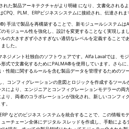
ュラー化された製品アーキテクチャがより明確 になり、文書化され
はCPQ、PLM、ERPビジネスシステムに接続され、伝達されま
®)
手法で製品を再構築することで、新モジュールシステムはAlfa
ズのモジュール性を強化し、設計を変更することなく実現しま
ールの大きすぎず小さすぎない適切なレベルを定義することで
りました。
ネジメント社独自のソフトウェアです。Alfa Lavalでは、
ル形式で文書化するために
PALMA®
を使用しています。さらに
法・性能に関するルールを含む製品データを管理するためのツ
し、コンフィグレーションの意図とロジックを作成するツール
ースにより、エンジニアとコンフィグレーションモデラーの両
により、両者のコラボレーションが強化され、新しいコンフィ
ます。
、E​​RP などのビジネス システムを統合することで、この情報モデルは
リューチェーン全体にデジタル スレッドを作成し、手動による