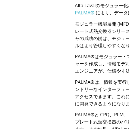
Alfa Lavalのモジ
PALMA®
により、データ
モジュラー機能展開
(MFD
レート式熱交換器シリー
ャの成功の鍵は、モジュ
ルはより管理しやすくな
PALMA®
はモジュラー・マ
ャーを作成し、情報モデ
エンジニアが、仕様や寸
PALMA®
は、情報を実行
ンドリーなインターフェ
アクセスできます。これ
に開発できるようになり
PALMA®
と CPQ、PLM
プレート式熱交換器のバ