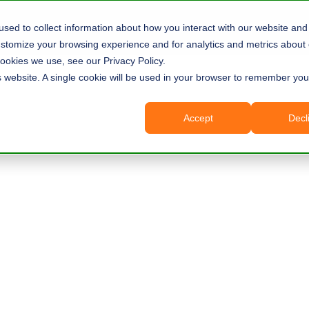
コンサルティングサービス
ソフトウェア
sed to collect information about how you interact with our website and 
tomize your browsing experience and for analytics and metrics about o
ookies we use, see our Privacy Policy.
is website. A single cookie will be used in your browser to remember you
Accept
Decl