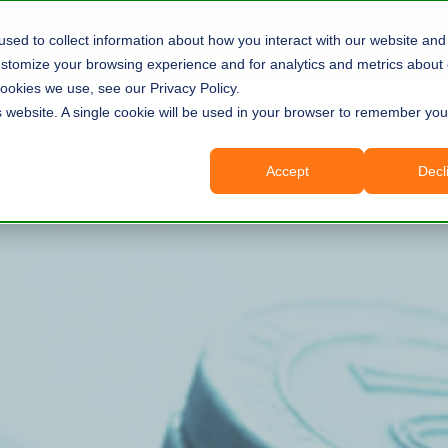
コンサルティングサービス
ソフトウェア
sed to collect information about how you interact with our website and 
tomize your browsing experience and for analytics and metrics about o
ookies we use, see our Privacy Policy.
is website. A single cookie will be used in your browser to remember you
Accept
Decl