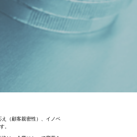
応え（顧客親密性）、イノベ
す。