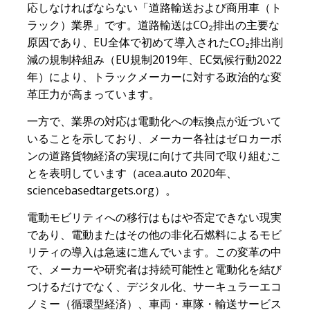
応しなければならない「道路輸送および商用車（ト
ラック）業界」です。道路輸送はCO₂排出の主要な
原因であり、EU全体で初めて導入されたCO₂排出削
減の規制枠組み（EU規制2019年、EC気候行動2022
年）により、トラックメーカーに対する政治的な変
革圧力が高まっています。
一方で、業界の対応は電動化への転換点が近づいて
いることを示しており、メーカー各社はゼロカーボ
ンの道路貨物経済の実現に向けて共同で取り組むこ
とを表明しています（acea.auto 2020年、
sciencebasedtargets.org）。
電動モビリティへの移行はもはや否定できない現実
であり、電動またはその他の非化石燃料によるモビ
リティの導入は急速に進んでいます。この変革の中
で、メーカーや研究者は持続可能性と電動化を結び
つけるだけでなく、デジタル化、サーキュラーエコ
ノミー（循環型経済）、車両・車隊・輸送サービス