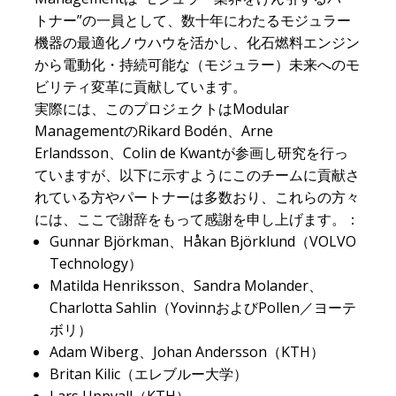
トナー”の一員として、数十年にわたるモジュラー
機器の最適化ノウハウを活かし、化石燃料エンジン
から電動化・持続可能な（モジュラー）未来へのモ
ビリティ変革に貢献しています。
実際には、このプロジェクトはModular
ManagementのRikard Bodén、Arne
Erlandsson、Colin de Kwantが参画し研究を行っ
ていますが、以下に示すようにこのチームに貢献さ
れている方やパートナーは多数おり、これらの方々
には、ここで謝辞をもって感謝を申し上げます。：
Gunnar Björkman、Håkan Björklund（VOLVO
Technology）
Matilda Henriksson、Sandra Molander、
Charlotta Sahlin（YovinnおよびPollen／ヨーテ
ボリ）
Adam Wiberg、Johan Andersson（KTH）
Britan Kilic（エレブルー大学）
Lars Uppvall（KTH）