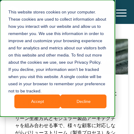
This website stores cookies on your computer.
These cookies are used to collect information about
how you interact with our website and allow us to
remember you. We use this information in order to
improve and customize your browsing experience
and for analytics and metrics about our visitors both
on this website and other media. To find out more
about the cookies we use, see our Privacy Policy.
If you decline, your information won’t be tracked
when you visit this website. A single cookie will be
used in your browser to remember your preference
not to be tracked.
リーン生産方式とモジュラー化がもた
らす具体的な効果とは
Accept
Decline
リーン生産方式とモジュラー製品アーキテクチ
ャを組み合わせる事で、様々な顧客に対応しな
がらバリューストリーム（製造プロセス）をシ